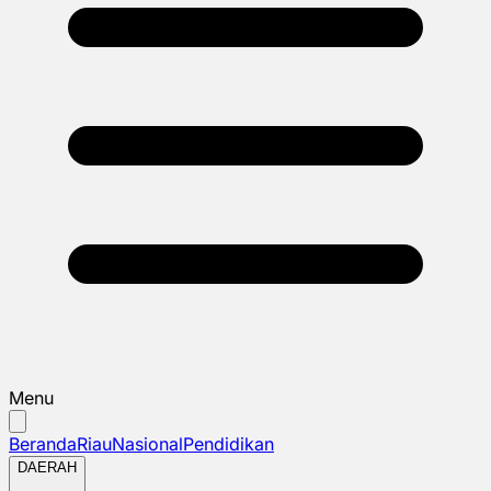
Menu
Beranda
Riau
Nasional
Pendidikan
DAERAH