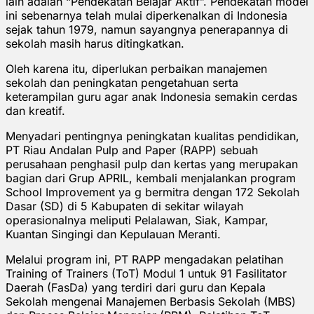
lain adalah “Pendekatan Belajar Aktif”. Pendekatan model
ini sebenarnya telah mulai diperkenalkan di Indonesia
sejak tahun 1979, namun sayangnya penerapannya di
sekolah masih harus ditingkatkan.
Oleh karena itu, diperlukan perbaikan manajemen
sekolah dan peningkatan pengetahuan serta
keterampilan guru agar anak Indonesia semakin cerdas
dan kreatif.
Menyadari pentingnya peningkatan kualitas pendidikan,
PT Riau Andalan Pulp and Paper (RAPP) sebuah
perusahaan penghasil pulp dan kertas yang merupakan
bagian dari Grup APRIL, kembali menjalankan program
School Improvement ya g bermitra dengan 172 Sekolah
Dasar (SD) di 5 Kabupaten di sekitar wilayah
operasionalnya meliputi Pelalawan, Siak, Kampar,
Kuantan Singingi dan Kepulauan Meranti.
Melalui program ini, PT RAPP mengadakan pelatihan
Training of Trainers (ToT) Modul 1 untuk 91 Fasilitator
Daerah (FasDa) yang terdiri dari guru dan Kepala
Sekolah mengenai Manajemen Berbasis Sekolah (MBS)