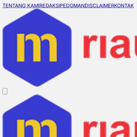
TENTANG KAMI
REDAKSI
PEDOMAN
DISCLAIMER
KONTAK