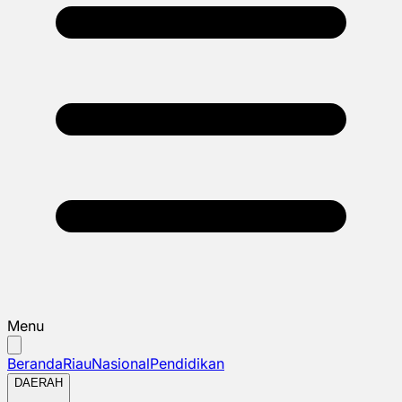
Menu
Beranda
Riau
Nasional
Pendidikan
DAERAH