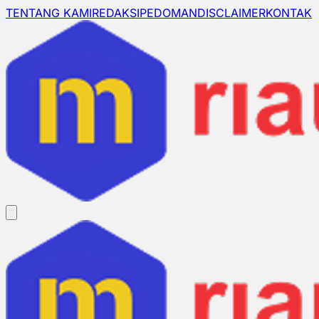
TENTANG KAMI
REDAKSI
PEDOMAN
DISCLAIMER
KONTAK