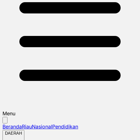
Menu
Beranda
Riau
Nasional
Pendidikan
DAERAH