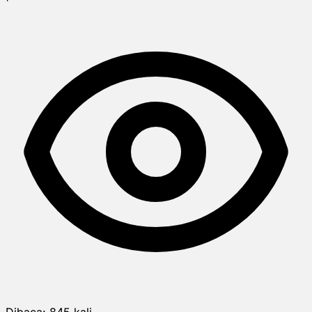
Dibaca:
845
kali