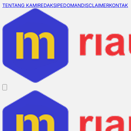
TENTANG KAMI
REDAKSI
PEDOMAN
DISCLAIMER
KONTAK