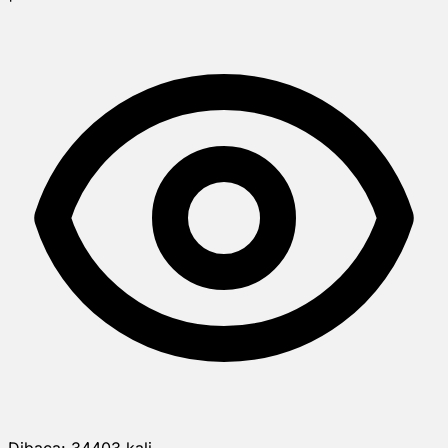
Dibaca:
34403
kali