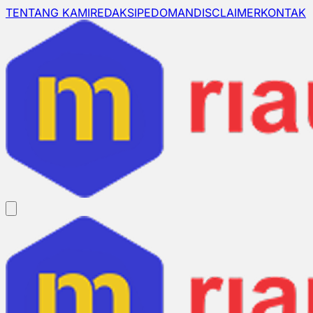
TENTANG KAMI
REDAKSI
PEDOMAN
DISCLAIMER
KONTAK