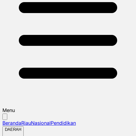
Menu
Beranda
Riau
Nasional
Pendidikan
DAERAH