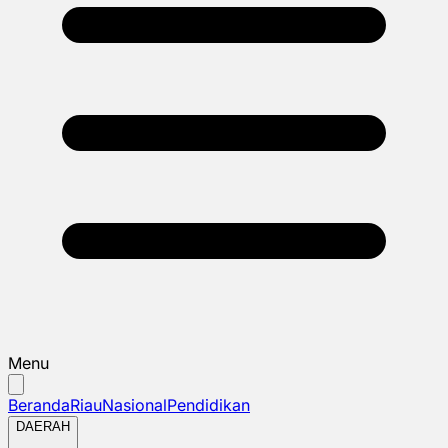
Menu
Beranda
Riau
Nasional
Pendidikan
DAERAH