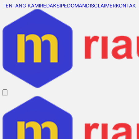
TENTANG KAMI
REDAKSI
PEDOMAN
DISCLAIMER
KONTAK