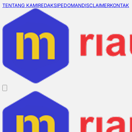
TENTANG KAMI
REDAKSI
PEDOMAN
DISCLAIMER
KONTAK