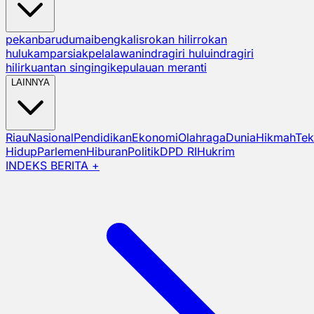
pekanbaru
dumai
bengkalis
rokan hilir
rokan
hulu
kampar
siak
pelalawan
indragiri hulu
indragiri
hilir
kuantan singingi
kepulauan meranti
LAINNYA
Riau
Nasional
Pendidikan
Ekonomi
Olahraga
Dunia
Hikmah
Tek
Hidup
Parlemen
Hiburan
Politik
DPD RI
Hukrim
INDEKS BERITA +