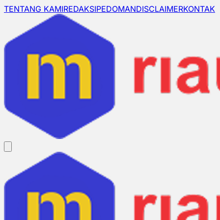
TENTANG KAMI
REDAKSI
PEDOMAN
DISCLAIMER
KONTAK