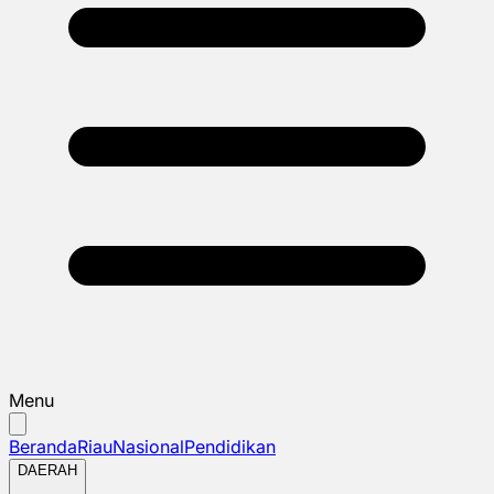
Menu
Beranda
Riau
Nasional
Pendidikan
DAERAH