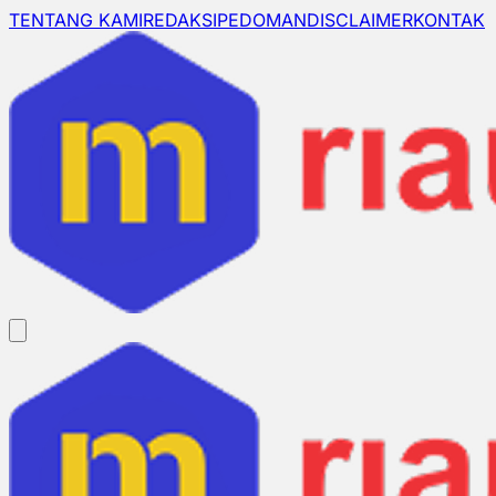
TENTANG KAMI
REDAKSI
PEDOMAN
DISCLAIMER
KONTAK