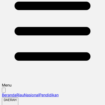
Menu
Beranda
Riau
Nasional
Pendidikan
DAERAH