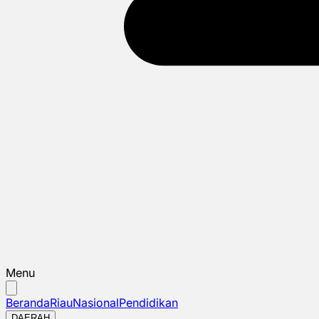
Menu
Beranda
Riau
Nasional
Pendidikan
DAERAH