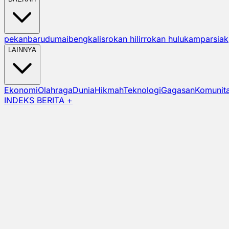
pekanbaru
dumai
bengkalis
rokan hilir
rokan hulu
kampar
siak
LAINNYA
Ekonomi
Olahraga
Dunia
Hikmah
Teknologi
Gagasan
Komunit
INDEKS BERITA +