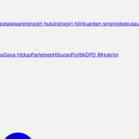
pelalawan
indragiri hulu
indragiri hilir
kuantan singingi
kepulau
as
Gaya Hidup
Parlemen
Hiburan
Politik
DPD RI
Hukrim