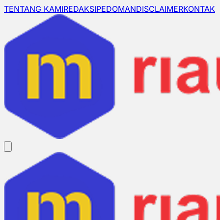
TENTANG KAMI
REDAKSI
PEDOMAN
DISCLAIMER
KONTAK