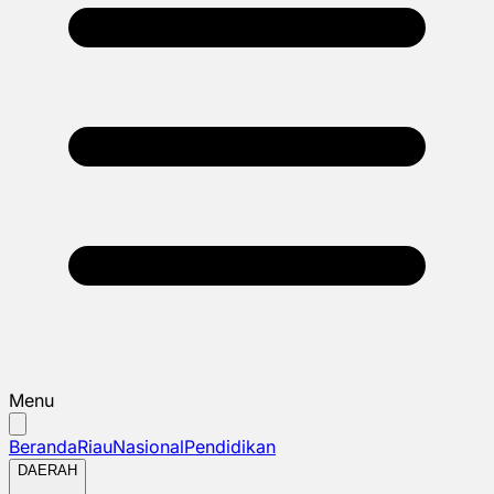
Menu
Beranda
Riau
Nasional
Pendidikan
DAERAH