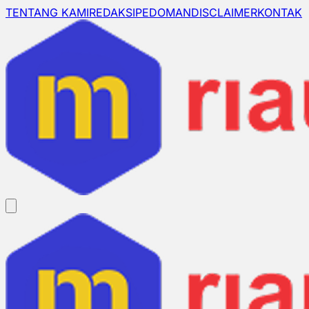
TENTANG KAMI
REDAKSI
PEDOMAN
DISCLAIMER
KONTAK