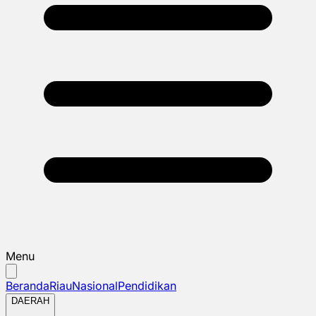
Menu
Beranda
Riau
Nasional
Pendidikan
DAERAH