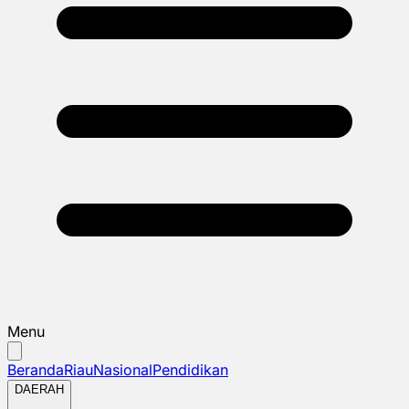
Menu
Beranda
Riau
Nasional
Pendidikan
DAERAH