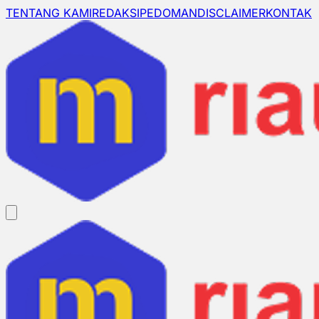
TENTANG KAMI
REDAKSI
PEDOMAN
DISCLAIMER
KONTAK