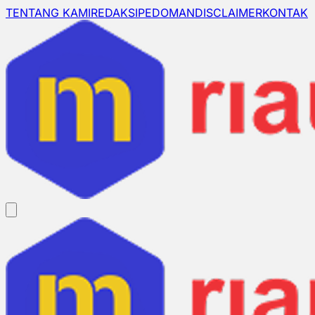
TENTANG KAMI
REDAKSI
PEDOMAN
DISCLAIMER
KONTAK