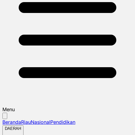
Menu
Beranda
Riau
Nasional
Pendidikan
DAERAH