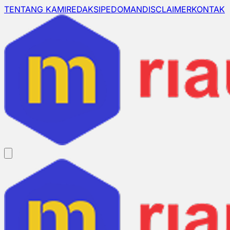
TENTANG KAMI
REDAKSI
PEDOMAN
DISCLAIMER
KONTAK