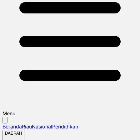
Menu
Beranda
Riau
Nasional
Pendidikan
DAERAH