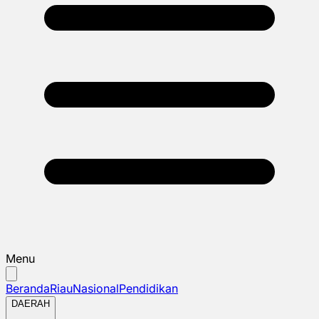
Menu
Beranda
Riau
Nasional
Pendidikan
DAERAH