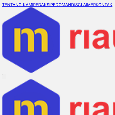
TENTANG KAMI
REDAKSI
PEDOMAN
DISCLAIMER
KONTAK