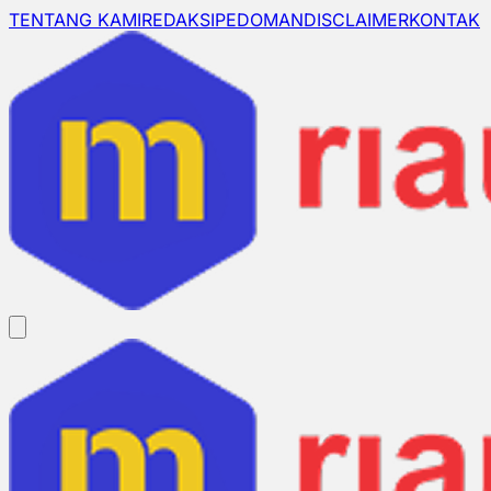
TENTANG KAMI
REDAKSI
PEDOMAN
DISCLAIMER
KONTAK