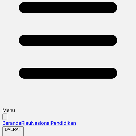
Menu
Beranda
Riau
Nasional
Pendidikan
DAERAH