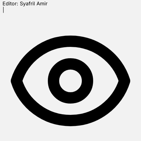
Editor:
Syafril Amir
|