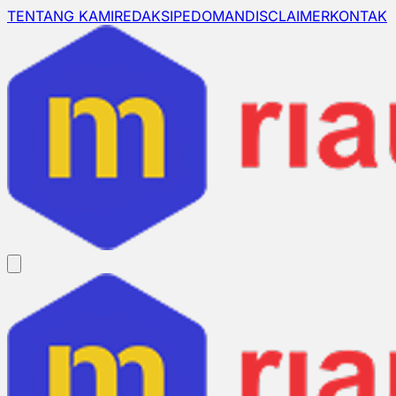
TENTANG KAMI
REDAKSI
PEDOMAN
DISCLAIMER
KONTAK