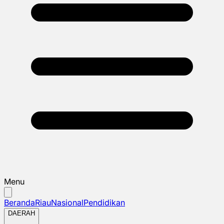
Menu
Beranda
Riau
Nasional
Pendidikan
DAERAH