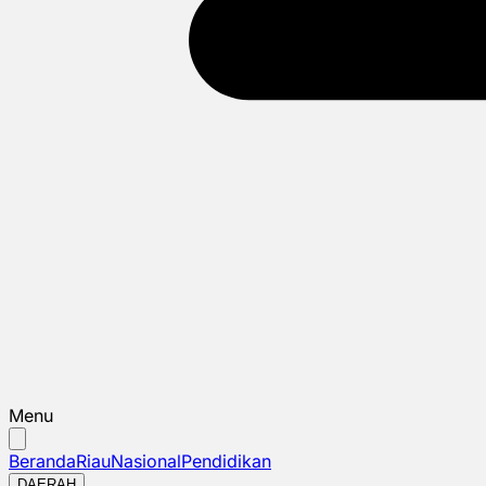
Menu
Beranda
Riau
Nasional
Pendidikan
DAERAH