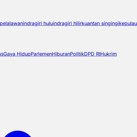
pelalawan
indragiri hulu
indragiri hilir
kuantan singingi
kepulau
as
Gaya Hidup
Parlemen
Hiburan
Politik
DPD RI
Hukrim