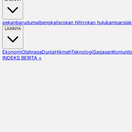
pekanbaru
dumai
bengkalis
rokan hilir
rokan hulu
kampar
siak
LAINNYA
Ekonomi
Olahraga
Dunia
Hikmah
Teknologi
Gagasan
Komunit
INDEKS BERITA +