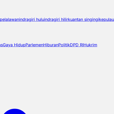
pelalawan
indragiri hulu
indragiri hilir
kuantan singingi
kepulau
as
Gaya Hidup
Parlemen
Hiburan
Politik
DPD RI
Hukrim