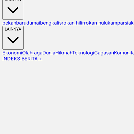
pekanbaru
dumai
bengkalis
rokan hilir
rokan hulu
kampar
siak
LAINNYA
Ekonomi
Olahraga
Dunia
Hikmah
Teknologi
Gagasan
Komunit
INDEKS BERITA +