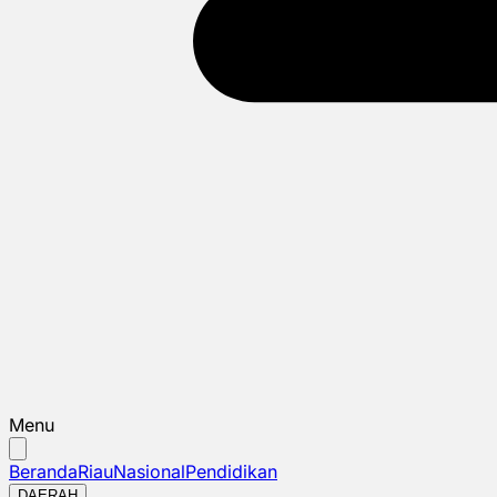
Menu
Beranda
Riau
Nasional
Pendidikan
DAERAH