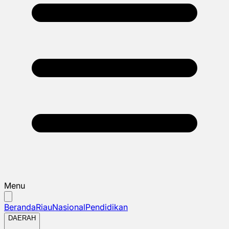
Menu
Beranda
Riau
Nasional
Pendidikan
DAERAH