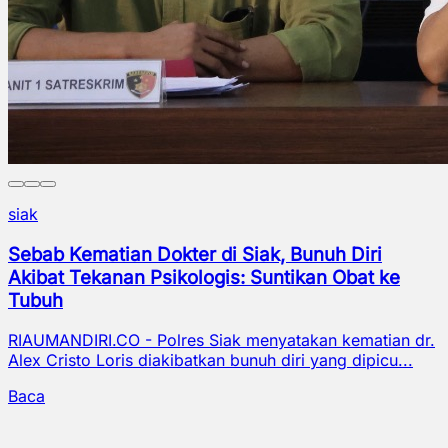
riau
RAPP Raih Industry Marketing Champion 2026,
Perkuat Langkah Menuju Pertumbuhan
Berkelanjutan
RIAUMANDIRI.CO - Inovasi dan keberlanjutan menjadi
bagian penting dalam pengembangan bisnis yang
mampu memberikan nilai...
Baca