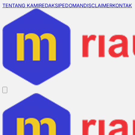
TENTANG KAMI
REDAKSI
PEDOMAN
DISCLAIMER
KONTAK